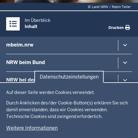
©
Land NRW / Robin Teller
Überblick:
Im Überblick
Inhalte
Inhalt
Drucken
mbeim.nrw
Inhaltsübersicht
Minister
NRW beim Bund
Staatssekretäre
Europa in NRW
Nordrhein-Westfalen im Bundesrat
Datenschutzeinstellungen
NRW bei der EU
Europa und Internationales
Ihre Events bei uns in Berlin
Datenschutzeinstellungen
Medien
Besuchen Sie uns
Auf dieser Seite werden Cookies verwendet.
Vertretung des Landes NRW bei der EU
Büro des Landes in Israel
Presse
Organisation der Landesvertretung
Unser Haus in Brüssel
Durch Anklicken des/der Cookie-Button(s) erklären Sie sich
Praktikum
Unser Team in Brüssel
damit einverstanden, dass wir Cookies verwenden.
Unser Büro in Israel
Technische Cookies sind zwingend erforderlich.
Besuchen Sie uns
Informationen zu Israel
© 2026 Bund.Europa.Internationales.Medien
Aktuelle Veranstaltungen / Public Events
NRW und Israel
Weitere Informationen
Fußzeile
Impressum
Datenschutzhinweise
Barrierefreiheit
Praktikum und Referendariat
Stipendien, Praktika und Hilfsinitiativen
Kontakt
Leichte Sprache