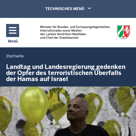
Direkt zum Inhalt
Navigation aktivieren/deaktivieren:
TECHNISCHES MENÜ
Menü
Navigation aktivieren/deaktivieren: Hauptmenü
Startseite
Sie
befinden
Landtag und Landesregierung gedenken
der Opfer des terroristischen Überfalls
sich
der Hamas auf Israel
hier