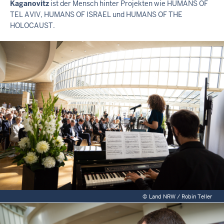
Kaganovitz
ist der Mensch hinter Projekten wie HUMANS OF
R
TEL AVIV, HUMANS OF ISRAEL und HUMANS OF THE
N
HOLOCAUST.
E
R
T
E
A
S
E
R
©
Land NRW / Robin Teller