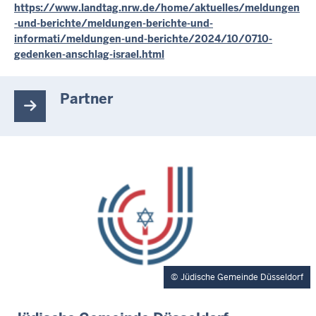
https://www.landtag.nrw.de/home/aktuelles/meldungen
-und-berichte/meldungen-berichte-und-
informati/meldungen-und-berichte/2024/10/0710-
gedenken-anschlag-israel.html
Partner
Jüdische Gemeinde Düsseldorf
E