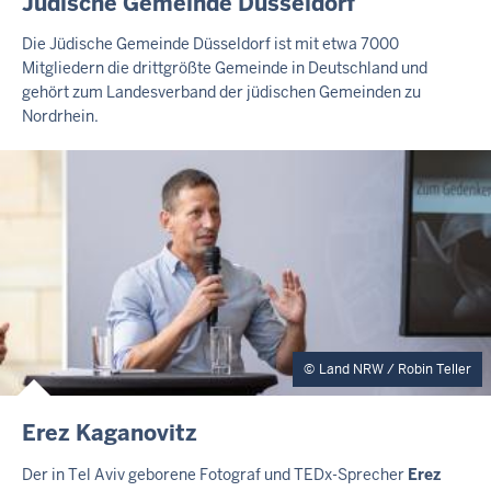
Jüdische Gemeinde Düsseldorf
X
T
Die Jüdische Gemeinde Düsseldorf ist mit etwa 7000
E
Mitgliedern die drittgrößte Gemeinde in Deutschland und
R
gehört zum Landesverband der jüdischen Gemeinden zu
N
Nordrhein.
E
R
T
E
A
S
E
R
Land NRW / Robin Teller
E
Erez Kaganovitz
X
T
Der in Tel Aviv geborene Fotograf und TEDx-Sprecher
Erez
E