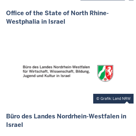
I
Office of the State of North Rhine-
N
Westphalia in Israel
H
A
L
T
S
S
E
I
T
E
Grafik: Land NRW
I
Büro des Landes Nordrhein-Westfalen in
N
Israel
H
A