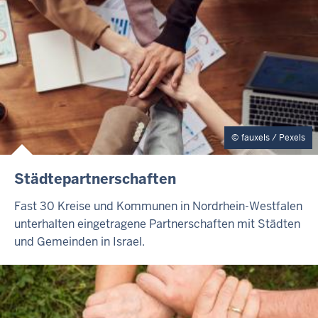
T
E
fauxels / Pexels
I
Städtepartnerschaften
N
H
Fast 30 Kreise und Kommunen in Nordrhein-Westfalen
A
unterhalten eingetragene Partnerschaften mit Städten
L
und Gemeinden in Israel.
T
S
S
E
I
T