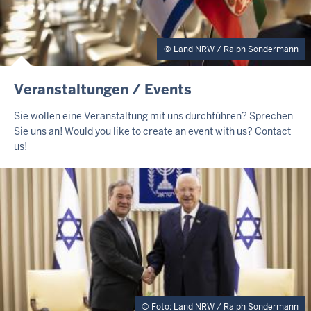
Land NRW / Ralph Sondermann
I
Veranstaltungen / Events
N
H
Sie wollen eine Veranstaltung mit uns durchführen? Sprechen
A
Sie uns an! Would you like to create an event with us? Contact
L
us!
T
S
S
E
I
T
E
Foto: Land NRW / Ralph Sondermann