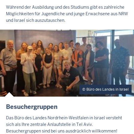
N
H
Während der Ausbildung und des Studiums gibt es zahlreiche
A
Möglichkeiten für Jugendliche und junge Erwachsene aus NRW
L
und Israel sich auszutauschen.
T
S
S
E
I
T
E
Büro des Landes in Israel
I
Besuchergruppen
N
H
Das Büro des Landes Nordrhein-Westfalen in Israel versteht
A
sich als Ihre zentrale Anlaufstelle in Tel Aviv.
L
Besuchergruppen sind bei uns ausdrücklich willkommen!
T