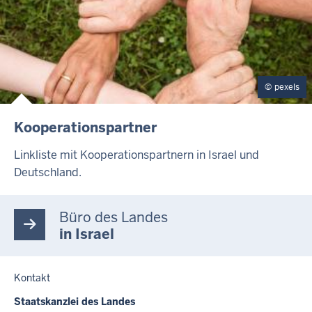
E
pexels
I
Kooperationspartner
N
H
Linkliste mit Kooperationspartnern in Israel und
A
Deutschland.
L
T
S
Büro des Landes
S
E
in Israel
I
T
E
Kontakt
Staatskanzlei des Landes