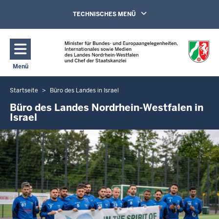
Direkt zum Inhalt
Navigation aktivieren/deaktivieren:
TECHNISCHES MENÜ
Menü
Navigation aktivieren/deaktivieren: Hauptmenü
Startseite
Büro des Landes in Israel
Sie
befinden
Büro des Landes Nordrhein-Westfalen in
Israel
sich
hier