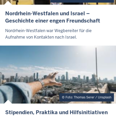
I
Nordrhein-Westfalen und Israel –
N
Geschichte einer engen Freundschaft
H
A
Nordrhein-Westfalen war Wegbereiter für die
L
Aufnahme von Kontakten nach Israel.
T
S
S
E
I
T
E
Foto: Thomas Serer / Unsplash
I
Stipendien, Praktika und Hilfsinitiativen