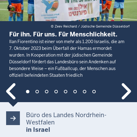
©
Zeev Reichard / Jüdische Gemeinde Düsseldorf
Für ihn. Für uns. Für Menschlichkeit.
Ilan Fiorentino ist einer von mehr als 1.200 Israelis, die am
7. Oktober 2023 beim Überfall der Hamas ermordet
wurden. In Kooperation mit der jüdischen Gemeinde
Düsseldorf fördert das Landesbüro sein Andenken auf
besondere Weise – ein Fußballcup, der Menschen aus
offiziell befeindeten Staaten friedlich
zusammenbringt. Neben Fußball gab es am 7. Juni 2026
Slider Steuerelemente
auch Musik, Kulinarisches aus Israel und ein buntes
Kinderprogramm.
Büro des Landes Nordrhein-
Westfalen
in Israel