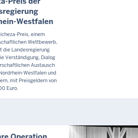
a-Preis der
sregierung
hein-Westfalen
icheza-Preis, einem
lschaftlichen Wettbewerb,
zt die Landesregierung
ie Verständigung, Dialog
rschaftlichen Austausch
Nordrhein-Westfalen und
ern, mit Preisgeldern von
00 Euro.
hre Operation