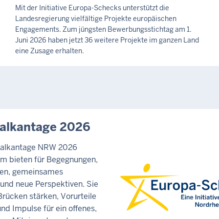
t
I
Mit der Initiative Europa-Schecks unterstützt die
a
T
Landesregierung vielfältige Projekte europäischen
T
g
Engagements. Zum jüngsten Bewerbungsstichtag am 1.
E
,
Juni 2026 haben jetzt 36 weitere Projekte im ganzen Land
I
eine Zusage erhalten.
8
L
U
.
N
A
G
u
g
u
alkantage 2026
s
t
balkantage NRW 2026
2
um bieten für Begegnungen,
0
ten, gemeinsames
2
 und neue Perspektiven. Sie
6
rücken stärken, Vorurteile
-
nd Impulse für ein offenes,
2