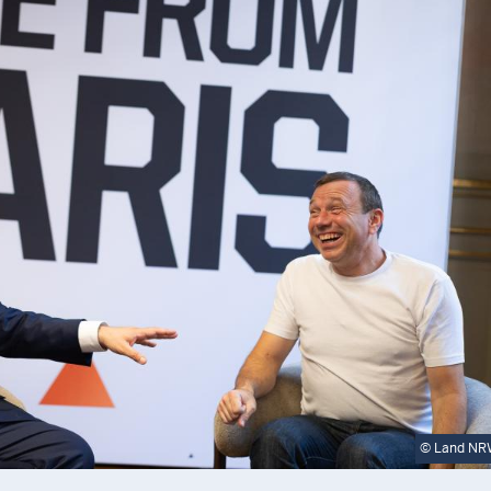
©
Land NRW