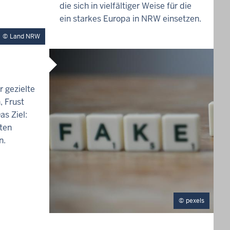
1
die sich in vielfältiger Weise für die
E
1
:
ein starkes Europa in NRW einsetzen.
:
1
1
Land NRW
9
9
r gezielte
, Frust
as Ziel:
ten
n.
pexels