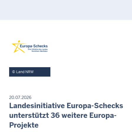
Land NRW
P
20.07.2026
R
Landesinitiative Europa-Schecks
S
E
a
unterstützt 36 weitere Europa-
S
m
S
Projekte
E
s
M