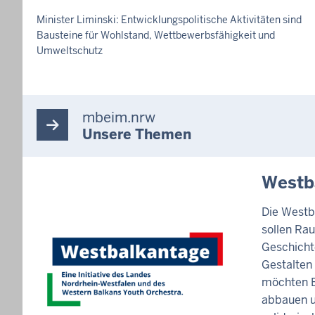
M
t
I
Minister Liminski: Entwicklungspolitische Aktivitäten sind
a
T
Bausteine für Wohlstand, Wettbewerbsfähigkeit und
T
g
Umweltschutz
E
,
I
8
L
U
.
N
mbeim.nrw
A
G
Unsere Themen
u
g
u
I
Westb
s
N
H
t
Die West
A
2
sollen Ra
L
0
T
Geschich
2
S
Gestalten
S
6
möchten B
E
-
I
abbauen u
2
T