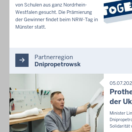
T
von Schulen aus ganz Nordrhein-
E
Westfalen gesucht. Die Prämierung
A
der Gewinner findet beim NRW-Tag in
S
E
Münster statt.
R
Partnerregion
Dnipropetrowsk
05.07.20
P
Prothe
R
der Uk
E
S
S
S
Minister Li
E
Dnipropetr
a
M
Solidarität
m
I