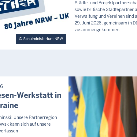
Städte- und Projektpartnerscha
m
I
sowie britische Städtepartner a
T
s
Verwaltung und Vereinen sind 
T
t
29. Juni 2026, gemeinsam in D
E
a
I
zusammengekommen.
L
g
Schulministerium NRW
U
,
N
8
G
.
A
u
g
26
u
sen-Werkstatt in
s
raine
t
2
minski: Unsere Partnerregion
0
owsk kann sich auf unsere
2
 verlassen
6