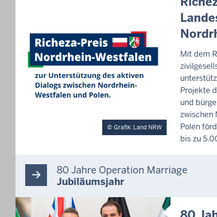
Richez
N
Lande
H
A
Nordr
L
T
Mit dem R
S
S
zivilgesel
E
unterstüt
I
Projekte d
T
E
und bürge
zwischen 
Polen förd
Grafik: Land NRW
bis zu 5.0
80 Jahre Operation Marriage
Jubiläumsjahr
I
80 Ja