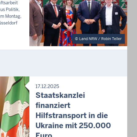
ftsarbeit
us Politik,
am Montag,
üsseldorf
Land NRW / Robin Teller
17.12.2025
P
Staatskanzlei
R
finanziert
E
S
Hilfstransport in die
S
E
Ukraine mit 250.000
M
Euro
I