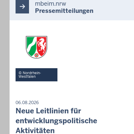
mbeim.nrw
Pressemitteilungen
Nordrhein-
Westfalen
P
06.08.2026
R
Neue Leitlinien für
S
E
a
entwicklungspolitische
S
m
S
Aktivitäten
E
s