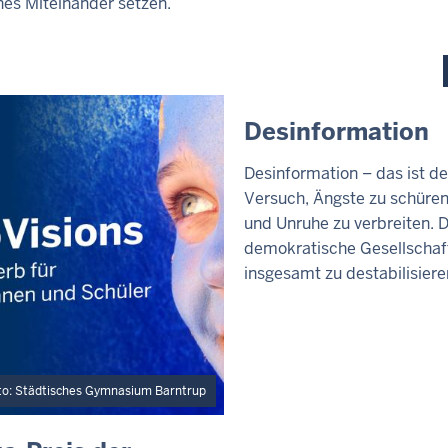
hes Miteinander setzen.
1
:
1
9
I
Desinformation
N
H
Desinformation – das ist de
A
Versuch, Ängste zu schüren
L
T
und Unruhe zu verbreiten. D
S
demokratische Gesellschaf
S
insgesamt zu destabilisiere
E
I
T
E
to: Städtisches Gymnasium Barntrup