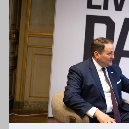
N
R
W