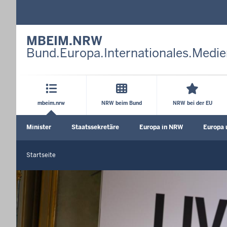
MBEIM.NRW
Bund.Europa.Internationales.Medie
Hauptmenü
mbeim.nrw
NRW beim Bund
NRW bei der EU
Sekundärmenü
Minister
Staatssekretäre
Europa in NRW
Europa 
Untermenü öffnen
Untermenü öffnen
Unterme
Startseite
Sie
befinden
M
B
sich
E
hier
I
M
.