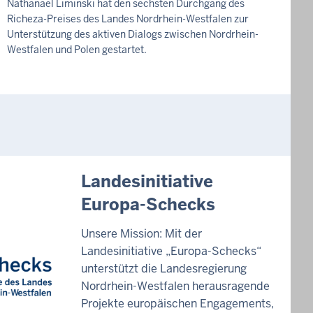
t
Nathanael Liminski hat den sechsten Durchgang des
M
I
t
v
I
Richeza-Preises des Landes Nordrhein-Westfalen zur
a
T
M
a
T
Unterstützung des aktiven Dialogs zwischen Nordrhein-
T
g
T
g
Westfalen und Polen gestartet.
E
,
E
I
,
I
8
L
8
L
U
.
U
.
N
A
N
G
A
G
u
u
g
g
u
u
I
Landesinitiative
s
s
N
t
Europa-Schecks
H
t
2
A
2
L
0
Unsere Mission: Mit der
0
T
2
Landesinitiative „Europa-Schecks“
2
S
6
unterstützt die Landesregierung
S
6
-
E
Nordrhein-Westfalen herausragende
-
I
2
Projekte europäischen Engagements,
2
T