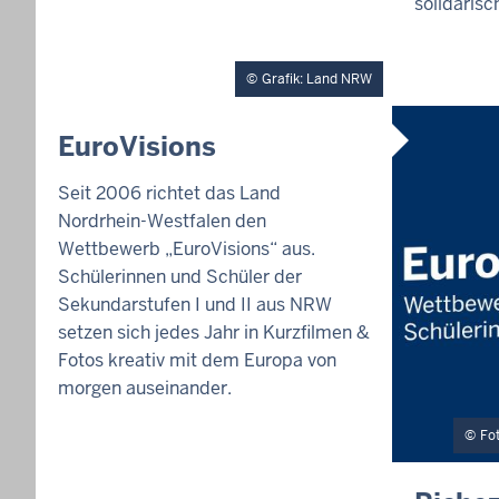
solidarisc
E
1
:
1
Grafik: Land NRW
9
I
EuroVisions
N
H
Seit 2006 richtet das Land
A
Nordrhein-Westfalen den
L
T
Wettbewerb „EuroVisions“ aus.
S
Schülerinnen und Schüler der
S
Sekundarstufen I und II aus NRW
E
I
setzen sich jedes Jahr in Kurzfilmen &
T
Fotos kreativ mit dem Europa von
E
morgen auseinander.
Fo
I