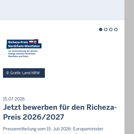
Grafik: Land NRW
P
15.07.2026
P
0
R
Jetzt bewerben für den Richeza-
S
R
S
E
a
E
Preis 2026/2027
S
a
S
m
S
S
E
s
Pressemitteilung vom 15. Juli 2026: Europaminister
E
s
D
M