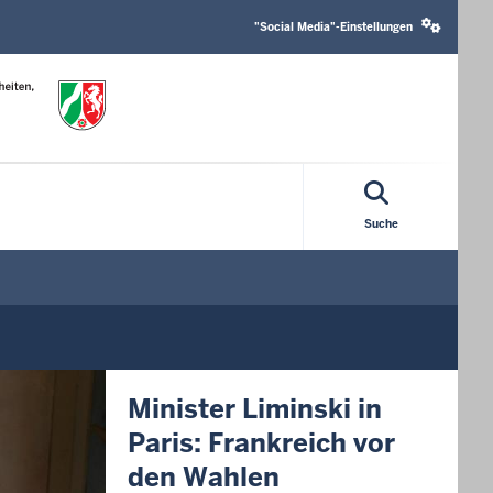
Social
media
"Social Media"-Einstellungen
settings
block
Suche
Minister Liminski in
Paris: Frankreich vor
den Wahlen