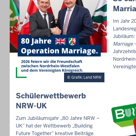
N
Marri
H
A
L
Im Jahr 20
T
Landesreg
S
Jubiläum:
S
E
Marriage
–
I
Jahrzehnt
T
Nordrhein
E
Vereinigte
Grafik: Land NRW
E
Schülerwettbewerb
X
NRW-UK
T
E
R
Zum Jubiläumsjahr „80 Jahre NRW –
N
UK“ hat der Wettbewerb „Building
E
Future Together“ kreative Beiträge
R