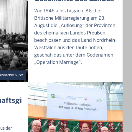
X
T
Wie 1946 alles begann: Als die
E
Britische Militärregierung am 23.
R
N
August die „Auflösung“ der Provinzen
E
des ehemaligen Landes Preußen
R
beschlossen und das Land Nordrhein-
T
E
Westfalen aus der Taufe hoben,
A
geschah das unter dem Codenamen
S
„Operation Marriage“.
E
R
esarchiv NRW
aftsgi
aus der