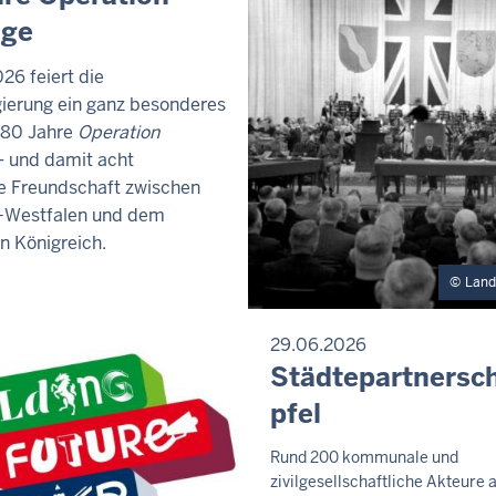
age
26 feiert die
ierung ein ganz besonderes
 80 Jahre
Operation
 und damit acht
e Freundschaft zwischen
-Westfalen und dem
n Königreich.
Land
29.06.2026
P
Städtepartnersch
R
pfel
E
S
S
S
Rund 200 kommunale und
E
zivilgesellschaftliche Akteure 
a
M