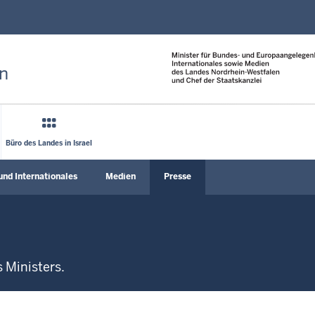
Direkt zum Inhalt
n
Büro des Landes in Israel
und Internationales
Medien
Presse
nü öffnen
Untermenü öffnen
Untermenü öffnen
 Ministers.