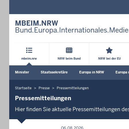
MBEIM.NRW
Bund.Europa.Internationales.Medie
Hauptmenü
mbeim.nrw
NRW beim Bund
NRW bei der EU
Sekundärmenü
Minister
Staatssekretäre
Europa in NRW
Europa 
Untermenü öffnen
Untermenü öffnen
Unterme
Startseite
Presse
Pressemitteilungen
Sie
befinden
Pressemitteilungen
sich
Hier finden Sie aktuelle Pressemitteilungen des
hier
P
06.08.2026