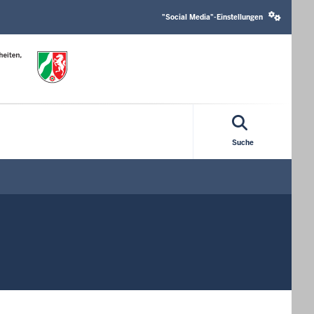
Social
media
"Social Media"-Einstellungen
settings
block
Suche