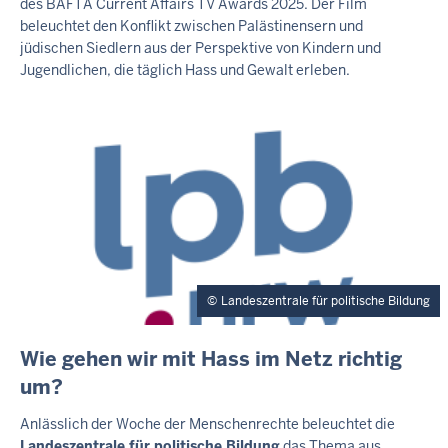
des BAFTA Current Affairs TV Awards 2025. Der Film
T
beleuchtet den Konflikt zwischen Palästinensern und
S
jüdischen Siedlern aus der Perspektive von Kindern und
S
Jugendlichen, die täglich Hass und Gewalt erleben.
E
I
T
E
Landeszentrale für politische Bildung
E
Wie gehen wir mit Hass im Netz richtig
X
um?
T
E
Anlässlich der Woche der Menschenrechte beleuchtet die
R
Landeszentrale für politische Bildung
das Thema aus