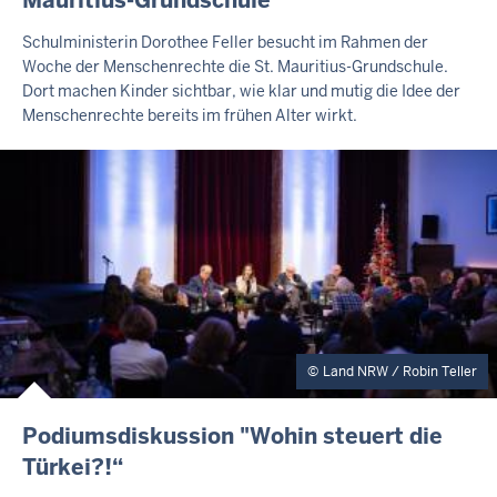
Mauritius-Grundschule
H
A
Schulministerin Dorothee Feller besucht im Rahmen der
L
Woche der Menschenrechte die St. Mauritius-Grundschule.
T
Dort machen Kinder sichtbar, wie klar und mutig die Idee der
S
S
Menschenrechte bereits im frühen Alter wirkt.
E
I
T
E
Land NRW / Robin Teller
I
Podiumsdiskussion "Wohin steuert die
N
Türkei?!“
H
A