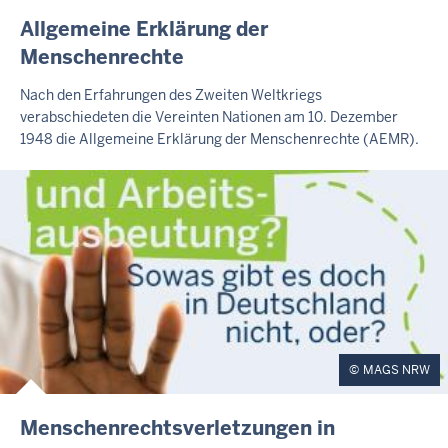
E
Allgemeine Erklärung der
X
Menschenrechte
T
E
Nach den Erfahrungen des Zweiten Weltkriegs
R
verabschiedeten die Vereinten Nationen am 10. Dezember
N
1948 die Allgemeine Erklärung der Menschenrechte (AEMR).
E
R
T
E
A
S
E
R
MAGS NRW
E
Menschenrechtsverletzungen in
X