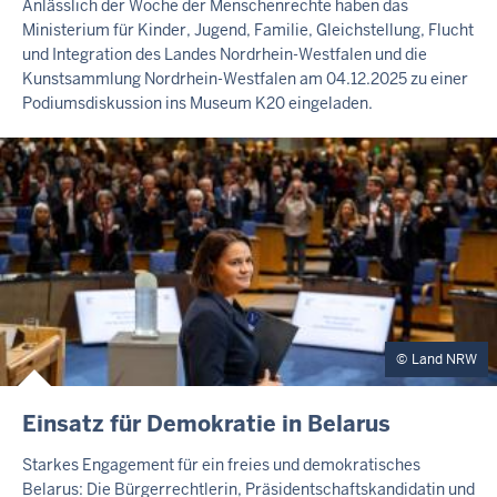
Anlässlich der Woche der Menschenrechte haben das
L
Ministerium für Kinder, Jugend, Familie, Gleichstellung, Flucht
T
und Integration des Landes Nordrhein-Westfalen und die
S
S
Kunstsammlung Nordrhein-Westfalen am 04.12.2025 zu einer
E
Podiumsdiskussion ins Museum K20 eingeladen.
I
T
E
Land NRW
E
Einsatz für Demokratie in Belarus
X
T
Starkes Engagement für ein freies und demokratisches
E
Belarus: Die Bürgerrechtlerin, Präsidentschaftskandidatin und