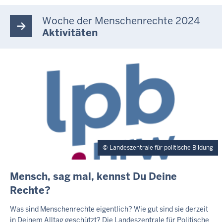
T
E
Woche der Menschenrechte 2024
A
S
Aktivitäten
E
R
Landeszentrale für politische Bildung
E
Mensch, sag mal, kennst Du Deine
X
Rechte?
T
E
Was sind Menschenrechte eigentlich? Wie gut sind sie derzeit
R
in Deinem Alltag geschützt? Die Landeszentrale für Politische
N