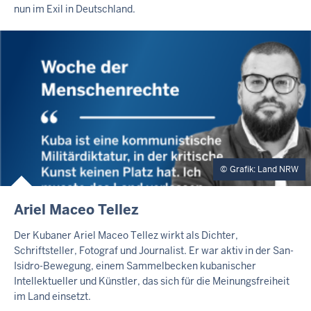
nun im Exil in Deutschland.
T
E
A
S
E
R
Grafik: Land NRW
E
Ariel Maceo Tellez
X
T
Der Kubaner Ariel Maceo Tellez wirkt als Dichter,
E
Schriftsteller, Fotograf und Journalist. Er war aktiv in der San-
R
Isidro-Bewegung, einem Sammelbecken kubanischer
N
Intellektueller und Künstler, das sich für die Meinungsfreiheit
E
im Land einsetzt.
R