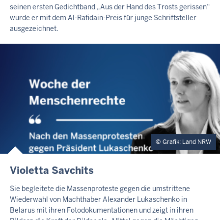
R
seinen ersten Gedichtband „Aus der Hand des Trosts gerissen“
N
wurde er mit dem Al-Rafidain-Preis für junge Schriftsteller
E
ausgezeichnet.
R
T
E
A
S
E
R
Grafik: Land NRW
E
Violetta Savchits
X
T
Sie begleitete die Massenproteste gegen die umstrittene
E
Wiederwahl von Machthaber Alexander Lukaschenko in
R
Belarus mit ihren Fotodokumentationen und zeigt in ihren
N