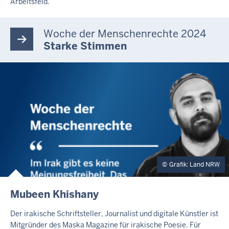
Arbeitsfeld.
T
E
Woche der Menschenrechte 2024
Starke Stimmen
Grafik: Land NRW
E
Mubeen Khishany
X
T
Der irakische Schriftsteller, Journalist und digitale Künstler ist
E
Mitgründer des Maska Magazine für irakische Poesie. Für