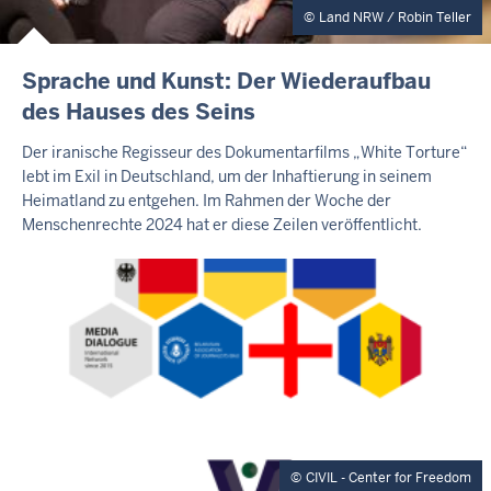
Land NRW / Robin Teller
I
Sprache und Kunst: Der Wiederaufbau
N
des Hauses des Seins
H
A
Der iranische Regisseur des Dokumentarfilms „White Torture“
L
lebt im Exil in Deutschland, um der Inhaftierung in seinem
T
Heimatland zu entgehen. Im Rahmen der Woche der
S
S
Menschenrechte 2024 hat er diese Zeilen veröffentlicht.
E
I
T
E
CIVIL - Center for Freedom