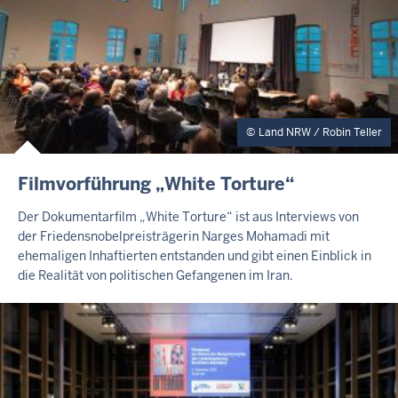
Land NRW / Robin Teller
I
Filmvorführung „White Torture“
N
H
Der Dokumentarfilm „White Torture“ ist aus Interviews von
A
der Friedensnobelpreisträgerin Narges Mohamadi mit
L
ehemaligen Inhaftierten entstanden und gibt einen Einblick in
T
die Realität von politischen Gefangenen im Iran.
S
S
E
I
T
E