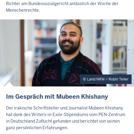
R
Richter am Bundessozialgericht anlässlich der Woche der
T
Menschenrechte.
E
A
S
E
R
Land NRW / Robin Teller
I
Im Gespräch mit Mubeen Khishany
N
H
Der irakische Schriftsteller und Journalist Mubeen Khishany
A
hat dank des Writers-in-Exile-Stipendiums vom PEN-Zentrum
L
in Deutschland Zuflucht gefunden und berichtet von seinen
T
ganz persönlichen Erfahrungen.
S