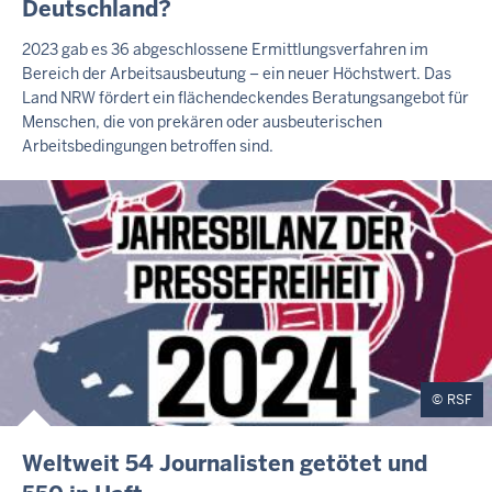
Deutschland?
T
E
2023 gab es 36 abgeschlossene Ermittlungsverfahren im
R
Bereich der Arbeitsausbeutung – ein neuer Höchstwert. Das
N
Land NRW fördert ein flächendeckendes Beratungsangebot für
E
R
Menschen, die von prekären oder ausbeuterischen
T
Arbeitsbedingungen betroffen sind.
E
A
S
E
R
RSF
E
Weltweit 54 Journalisten getötet und
X