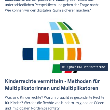
N
unterschiedlichen Perspektiven und gehen der Frage nach:
E
R
Wie können wir den digitalen Raum sicherer machen?
T
E
A
S
E
R
Digitale BNE-Werkstatt NRW
E
Kinderrechte vermitteln - Methoden für
X
Multiplikatorinnen und Multiplikatoren
T
E
Was sind Kinderrechte? Warum braucht es gesonderte Rechte
R
für Kinder? Werden die Rechte von Kindern im globalen Süden
N
und im globalen Norden geachtet?
E