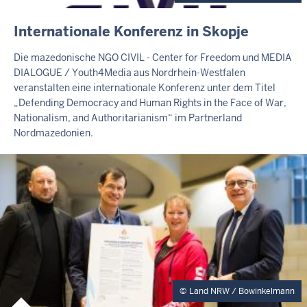
I
Internationale Konferenz in Skopje
N
H
Die mazedonische NGO CIVIL - Center for Freedom und MEDIA
A
DIALOGUE / Youth4Media aus Nordrhein-Westfalen
L
veranstalten eine internationale Konferenz unter dem Titel
T
„Defending Democracy and Human Rights in the Face of War,
S
Nationalism, and Authoritarianism“ im Partnerland
S
Nordmazedonien.
E
I
T
E
Land NRW / Bowinkelmann