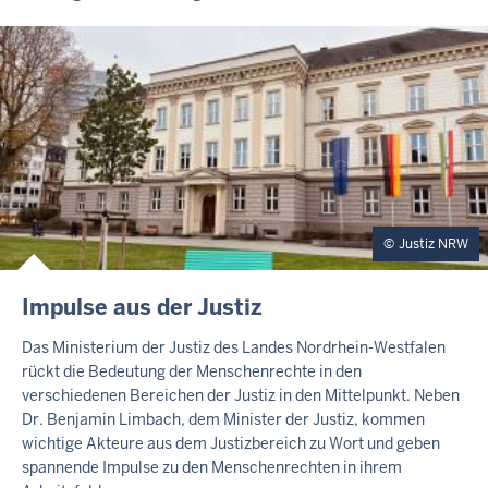
R
T
E
A
S
E
R
Justiz NRW
I
Impulse aus der Justiz
N
H
Das Ministerium der Justiz des Landes Nordrhein-Westfalen
A
rückt die Bedeutung der Menschenrechte in den
L
verschiedenen Bereichen der Justiz in den Mittelpunkt. Neben
T
Dr. Benjamin Limbach, dem Minister der Justiz, kommen
S
wichtige Akteure aus dem Justizbereich zu Wort und geben
S
spannende Impulse zu den Menschenrechten in ihrem
E
I