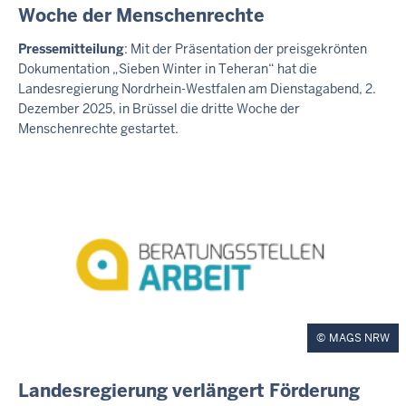
R
Woche der Menschenrechte
E
S
D
Pressemitteilung
: Mit der Präsentation der preisgekrönten
S
Dokumentation „Sieben Winter in Teheran“ hat die
i
E
Landesregierung Nordrhein-Westfalen am Dienstagabend, 2.
M
e
I
Dezember 2025, in Brüssel die dritte Woche der
n
T
Menschenrechte gestartet.
s
T
E
t
I
a
L
g
U
N
,
G
4
.
A
u
MAGS NRW
g
u
E
Landesregierung verlängert Förderung
s
X