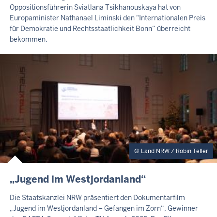
R
Oppositionsführerin Sviatlana Tsikhanouskaya hat von
N
Europaminister Nathanael Liminski den "Internationalen Preis
E
für Demokratie und Rechtsstaatlichkeit Bonn“ überreicht
R
bekommen.
T
E
A
S
E
R
Land NRW / Robin Teller
I
„Jugend im Westjordanland“
N
H
Die Staatskanzlei NRW präsentiert den Dokumentarfilm
A
„Jugend im Westjordanland – Gefangen im Zorn“, Gewinner
L