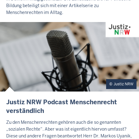
Bildung beteiligt sich mit einer Artikelserie zu
E
R
Menschenrechten im Alltag.
T
E
A
S
E
R
Justiz NRW
E
Justiz NRW Podcast Menschenrecht
X
verständlich
T
E
Zu den Menschenrechten gehören auch die so genannten
R
„sozialen Rechte“. Aber was ist eigentlich hiervon umfasst?
N
Diese und andere Fragen beantwortet Herr Dr. Markos Uyanik,
E