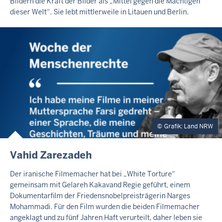
Bildern die Kraft der Bilder als „Mittel gegen die Mächtigen
E
dieser Welt“. Sie lebt mittlerweile in Litauen und Berlin.
R
T
E
A
S
E
R
Grafik: Land NRW
E
Vahid Zarezadeh
X
T
Der iranische Filmemacher hat bei „White Torture“
E
gemeinsam mit Gelareh Kakavand Regie geführt, einem
R
Dokumentarfilm der Friedensnobelpreisträgerin Narges
N
Mohammadi. Für den Film wurden die beiden Filmemacher
E
angeklagt und zu fünf Jahren Haft verurteilt, daher leben sie
R