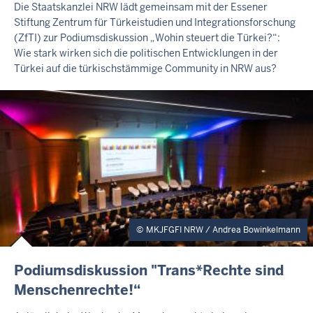
Die Staatskanzlei NRW lädt gemeinsam mit der Essener
L
Stiftung Zentrum für Türkeistudien und Integrationsforschung
T
(ZfTI) zur Podiumsdiskussion „Wohin steuert die Türkei?“:
S
S
Wie stark wirken sich die politischen Entwicklungen in der
E
Türkei auf die türkischstämmige Community in NRW aus?
I
T
E
MKJFGFI NRW / Andrea Bowinkelmann
I
Podiumsdiskussion "Trans*Rechte sind
N
Menschenrechte!“
H
A