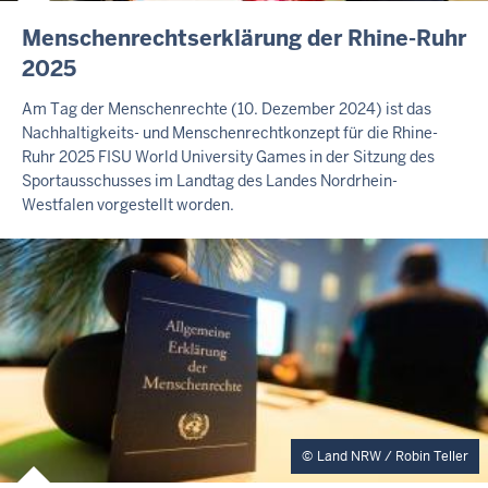
E
Menschenrechtserklärung der Rhine-Ruhr
X
2025
T
E
Am Tag der Menschenrechte (10. Dezember 2024) ist das
R
Nachhaltigkeits- und Menschenrechtkonzept für die Rhine-
N
Ruhr 2025 FISU World University Games in der Sitzung des
E
R
Sportausschusses im Landtag des Landes Nordrhein-
T
Westfalen vorgestellt worden.
E
A
S
E
R
Land NRW / Robin Teller