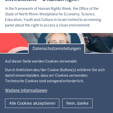
H
A
In the framework of Human Rights Week, the Office of the
L
State of North Rhine-Westphalia for Economy, Science,
T
Education, Youth and Culture in Israel invited to an evening
S
S
panel about the right to access a clean environment.
E
I
T
E
Datenschutzeinstellungen
Datenschutzeinstellungen
Auf dieser Seite werden Cookies verwendet.
Durch Anklicken des/der Cookie-Button(s) erklären Sie sich
damit einverstanden, dass wir Cookies verwenden.
Technische Cookies sind zwingend erforderlich.
Salon 5
Weitere Informationen
I
Grenzenlose Berichterstattung
N
Alle Cookies akzeptieren
Nein, danke
H
Warum ist die Pressefreiheit zentral für unsere Demokratie
A