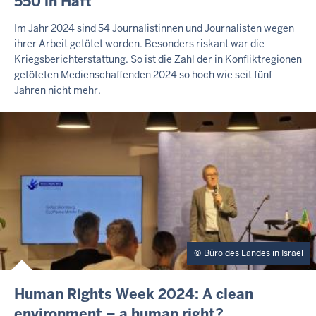
550 in Haft
T
E
Im Jahr 2024 sind 54 Journalistinnen und Journalisten wegen
R
ihrer Arbeit getötet worden. Besonders riskant war die
N
Kriegsberichterstattung. So ist die Zahl der in Konfliktregionen
E
R
getöteten Medienschaffenden 2024 so hoch wie seit fünf
T
Jahren nicht mehr.
E
A
S
E
R
Büro des Landes in Israel
I
Human Rights Week 2024: A clean
N
environment – a human right?