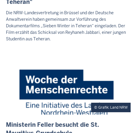
Teheran"
T
E
Die NRW-Landesvertretung in Brüssel und der Deutsche
R
Anwaltverein haben gemeinsam zur Vorführung des
N
Dokumentarfilms „Sieben Winter in Teheran“ eingeladen. Der
E
R
Film erzählt das Schicksal von Reyhaneh Jabbari, einer jungen
T
Studentin aus Teheran.
E
A
S
E
R
Grafik: Land NRW
I
Ministerin Feller besucht die St.
N