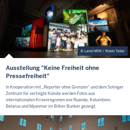
A
S
E
R
Land NRW / Robin Teller
I
Ausstellung "Keine Freiheit ohne
N
Pressefreiheit"
H
A
In Kooperation mit „Reporter ohne Grenzen“ und dem Solinger
L
Zentrum für verfolgte Künste werden Fotos aus
T
internationalen Krisenregionen wie Ruanda, Kolumbien,
S
S
Belarus und Myanmar im Bilker Bunker gezeigt.
E
I
T
E