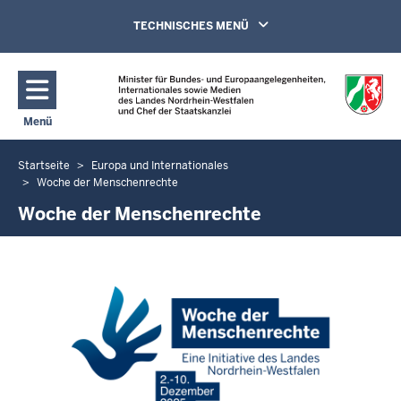
Direkt zum Inhalt
Navigation aktivieren/deaktivieren:
TECHNISCHES MENÜ
Menü
Navigation aktivieren/deaktivieren: Hauptmenü
Startseite
Europa und Internationales
Sie
Woche der Menschenrechte
befinden
Woche der Menschenrechte
sich
hier