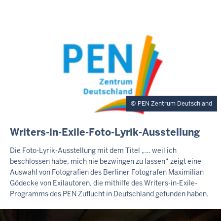
S
E
I
T
E
PEN Zentrum Deutschland
E
Writers-in-Exile-Foto-Lyrik-Ausstellung
X
T
Die Foto-Lyrik-Ausstellung mit dem Titel „… weil ich
E
beschlossen habe, mich nie bezwingen zu lassen“ zeigt eine
R
Auswahl von Fotografien des Berliner Fotografen Maximilian
N
Gödecke von Exilautoren, die mithilfe des Writers-in-Exile-
E
Programms des PEN Zuflucht in Deutschland gefunden haben.
R
T
E