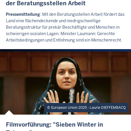
t
der Beratungsstellen Arbeit
T
2
E
Pressemitteilung
: Mit den Beratungsstellen Arbeit fördert das
R
0
Land eine flächendeckende und niedrigschwellige
N
2
Beratungsstruktur für prekär Beschäftigte und Menschen in
E
6
R
schwierigen sozialen Lagen. Minister Laumann: Gerechte
-
T
Arbeitsbedingungen und Entlohnung sind ein Menschenrecht.
E
1
A
1
S
:
E
R
2
1
European Union 2025 - Laurie DIEFFEMBACQ
E
Filmvorführung: "Sieben Winter in
X