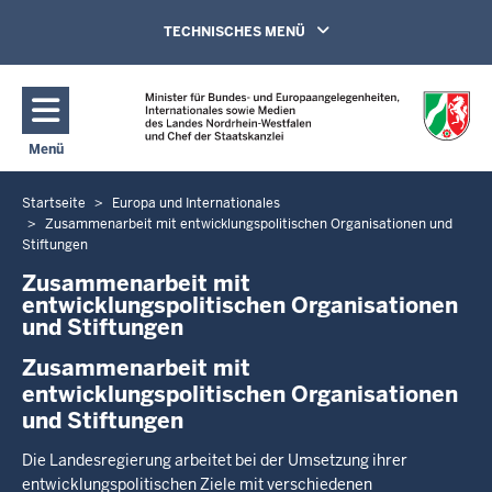
Direkt zum Inhalt
Navigation aktivieren/deaktivieren:
TECHNISCHES MENÜ
Menü
Navigation aktivieren/deaktivieren: Hauptmenü
Startseite
Europa und Internationales
Sie
Zusammenarbeit mit entwicklungspolitischen Organisationen und
befinden
Stiftungen
sich
Zusammenarbeit mit
hier
entwicklungspolitischen Organisationen
und Stiftungen
Zusammenarbeit mit
entwicklungspolitischen Organisationen
und Stiftungen
Die Landesregierung arbeitet bei der Umsetzung ihrer
entwicklungspolitischen Ziele mit verschiedenen