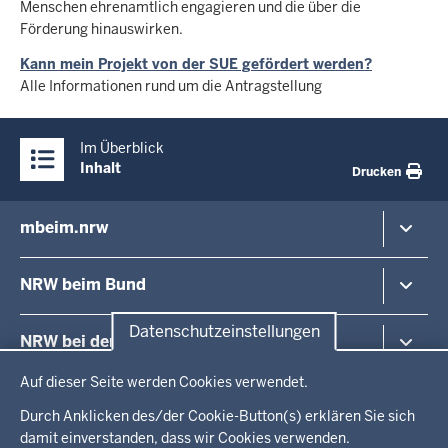
Menschen ehrenamtlich engagieren und die über die
Förderung hinauswirken.
Kann mein Projekt von der SUE gefördert werden?
Alle Informationen rund um die Antragstellung
Überblick:
Im Überblick
Inhalte
Inhalt
Drucken
mbeim.nrw
Inhaltsübersicht
Minister
NRW beim Bund
Staatssekretäre
Europa in NRW
Nordrhein-Westfalen im Bundesrat
Datenschutzeinstellungen
NRW bei der EU
Europa und Internationales
Ihre Events bei uns in Berlin
Datenschutzeinstellungen
Medien
Besuchen Sie uns
Auf dieser Seite werden Cookies verwendet.
Vertretung des Landes NRW bei der EU
Büro des Landes in Israel
Presse
Organisation der Landesvertretung
Unser Haus in Brüssel
Durch Anklicken des/der Cookie-Button(s) erklären Sie sich
Praktikum
Unser Team in Brüssel
damit einverstanden, dass wir Cookies verwenden.
Unser Büro in Israel