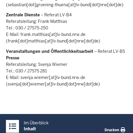
(sebastian[dot]groening-thuena[at]lv-bund[dot]nrw[dot]de)
Zentrale Dienste
– Referat LV-B4
Referatsleitung: Frank Matthias
Tel.: 030 / 27575-250
E-Mail:
frank.matthias
[at]
lv-bund.nrw.de
(frank[dot]matthias[at]lv-bund[dot]nrw[dot]de)
Veranstaltungen und Öffentlichkeitsarbeit
– Referat LV-B5
Presse
Referatsleitung: Svenja Wiemer
Tel.: 030 / 27575 281
E-Mail:
svenja.wiemer
[at]
lv-bund.nrw.de
(svenja[dot]wiemer[at]lv-bund[dot]nrw[dot]de)
Überblick:
Im Überblick
Inhalte
Inhalt
Drucken