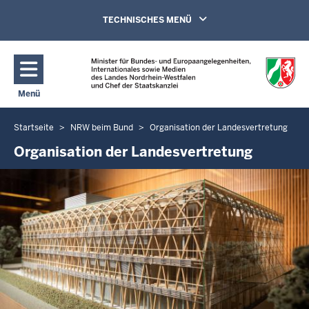
Direkt zum Inhalt
Navigation aktivieren/deaktivieren:
TECHNISCHES MENÜ
Menü
Navigation aktivieren/deaktivieren: Hauptmenü
Startseite
NRW beim Bund
Organisation der Landesvertretung
Sie
befinden
Organisation der Landesvertretung
sich
hier