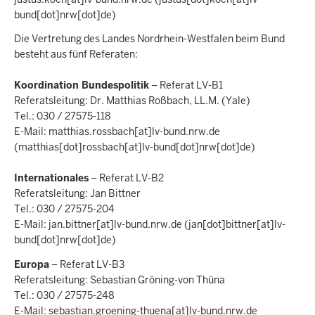
bund[dot]nrw[dot]de)
Die Vertretung des Landes Nordrhein-Westfalen beim Bund
besteht aus fünf Referaten:
Koordination Bundespolitik
– Referat LV-B1
Referatsleitung: Dr. Matthias Roßbach, LL.M. (Yale)
Tel.: 030 / 27575-118
E-Mail:
matthias.rossbach
[at]
lv-bund.nrw.de
(matthias[dot]rossbach[at]lv-bund[dot]nrw[dot]de)
Internationales
– Referat LV-B2
Referatsleitung: Jan Bittner
Tel.: 030 / 27575-204
E-Mail:
jan.bittner
[at]
lv-bund.nrw.de
(jan[dot]bittner[at]lv-
bund[dot]nrw[dot]de)
Europa
– Referat LV-B3
Referatsleitung: Sebastian Gröning-von Thüna
Tel.: 030 / 27575-248
E-Mail:
sebastian.groening-thuena
[at]
lv-bund.nrw.de